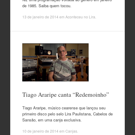
de 1985. Saiba quem tocou.
13 de janeiro de 2014
em
Aconteceu no Lira
.
Tiago Araripe canta “Redemoinho”
Tiago Araripe, músico cearense que lançou seu
primeiro disco pelo selo Lira Paulistana, Cabelos de
Sansão, em uma canja exclusiva.
10 de janeiro de 2014
em
Canjas
.