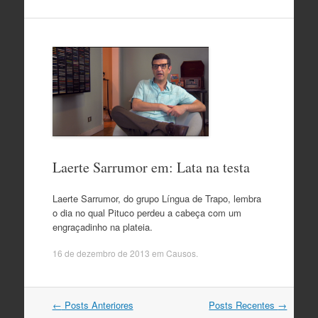
Laerte Sarrumor em: Lata na testa
Laerte Sarrumor, do grupo Língua de Trapo, lembra
o dia no qual Pituco perdeu a cabeça com um
engraçadinho na plateia.
16 de dezembro de 2013
em
Causos
.
Navegação
←
Posts Anteriores
Posts Recentes
→