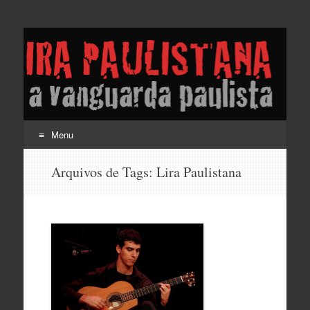
Lira Paulistana e a
vanguarda paulista
Menu
Pular
Arquivos de Tags:
Lira Paulistana
para
o
conteúdo