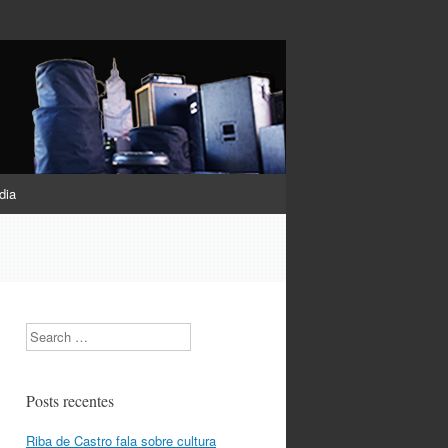
dia
Search
m
Posts recentes
Riba de Castro fala sobre cultura