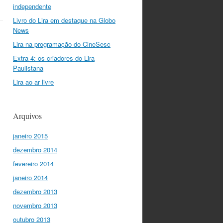
independente
Livro do Lira em destaque na Globo
News
Lira na programação do CineSesc
Extra 4: os criadores do Lira
Paulistana
Lira ao ar livre
Arquivos
janeiro 2015
dezembro 2014
fevereiro 2014
janeiro 2014
dezembro 2013
novembro 2013
outubro 2013