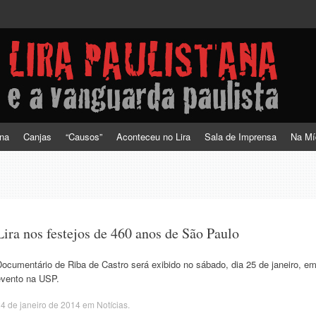
a vanguarda paulista
ana
Canjas
“Causos”
Aconteceu no Lira
Sala de Imprensa
Na Mí
Lira nos festejos de 460 anos de São Paulo
ocumentário de Riba de Castro será exibido no sábado, dia 25 de janeiro, e
evento na USP.
4 de janeiro de 2014
em
Notícias
.