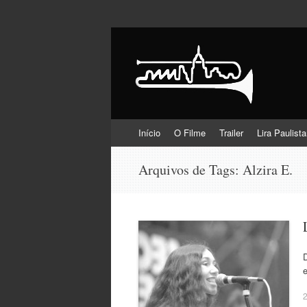
Lira Paulistana e 
Pular
Início
O Filme
Trailer
Lira Paulist
para
o
Arquivos de Tags:
Alzira E.
conteúdo
D
2