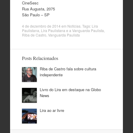
CineSesc
Rua Augusta, 2075
São Paulo – SP
4 de dezembro de 2014
em
Notícias
. Tags:
Lira
Paulistana
,
Lira Paulistana e a Vanguarda Paulista
,
Riba de Castro
,
Vanguarda Paulista
Posts Relacionados
Riba de Castro fala sobre cultura
independente
Livro do Lira em destaque na Globo
News
Lira ao ar livre