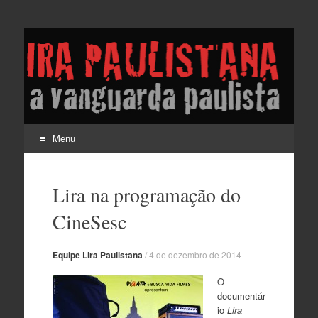
Lira Paulistana e a
vanguarda paulista
Menu
Pular
para
Lira na programação do
o
conteúdo
CineSesc
Equipe Lira Paulistana
/
4 de dezembro de 2014
O
documentár
io
Lira