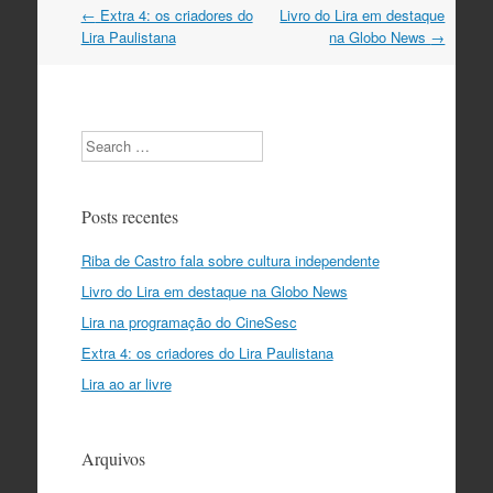
Navegação
←
Extra 4: os criadores do
Livro do Lira em destaque
do
Lira Paulistana
na Globo News
→
post
Search
Posts recentes
Riba de Castro fala sobre cultura independente
Livro do Lira em destaque na Globo News
Lira na programação do CineSesc
Extra 4: os criadores do Lira Paulistana
Lira ao ar livre
Arquivos