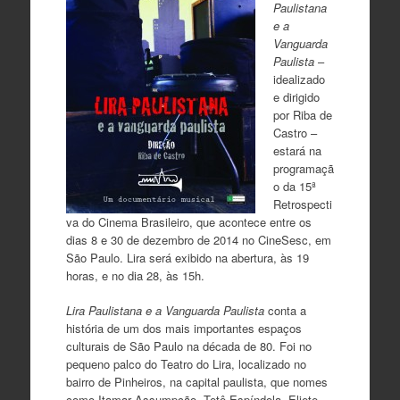
Paulistana
e a
Vanguarda
Paulista
–
idealizado
e dirigido
por Riba de
Castro –
estará na
programaçã
o da 15ª
Retrospecti
va do Cinema Brasileiro, que acontece entre os
dias 8 e 30 de dezembro de 2014 no CineSesc, em
São Paulo. Lira será exibido na abertura, às 19
horas, e no dia 28, às 15h.
Lira Paulistana e a Vanguarda Paulista
conta a
história de um dos mais importantes espaços
culturais de São Paulo na década de 80. Foi no
pequeno palco do Teatro do Lira, localizado no
bairro de Pinheiros, na capital paulista, que nomes
como Itamar Assumpção, Tetê Espíndola, Eliete