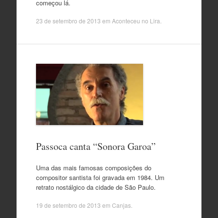
começou lá.
23 de setembro de 2013
em
Aconteceu no Lira
.
Passoca canta “Sonora Garoa”
Uma das mais famosas composições do
compositor santista foi gravada em 1984. Um
retrato nostálgico da cidade de São Paulo.
19 de setembro de 2013
em
Canjas
.