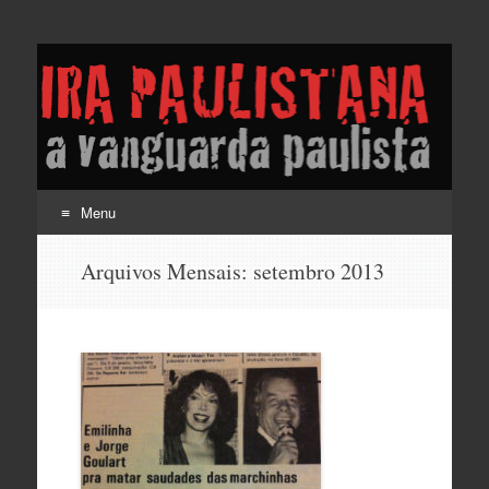
Lira Paulistana e a
vanguarda paulista
Menu
Pular
Arquivos Mensais:
setembro 2013
para
o
conteúdo