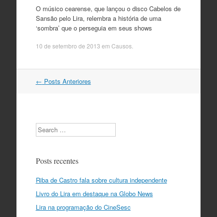
O músico cearense, que lançou o disco Cabelos de
Sansão pelo Lira, relembra a história de uma
‘sombra’ que o perseguia em seus shows
10 de setembro de 2013
em
Causos
.
Navegação
←
Posts Anteriores
do
post
Search
Posts recentes
Riba de Castro fala sobre cultura independente
Livro do Lira em destaque na Globo News
Lira na programação do CineSesc