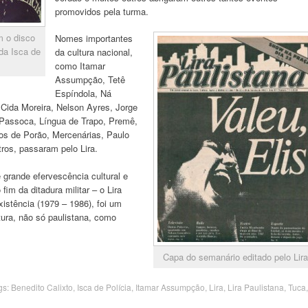
promovidos pela turma.
m o disco
Nomes importantes
da Isca de
da cultura nacional,
como Itamar
Assumpção, Tetê
Espíndola, Ná
, Cida Moreira, Nelson Ayres, Jorge
 Passoca, Língua de Trapo, Premê,
tos de Porão, Mercenárias, Paulo
tros, passaram pelo Lira.
rande efervescência cultural e
im da ditadura militar – o Lira
xistência (1979 – 1986), foi um
tura, não só paulistana, como
Capa do semanário editado pelo Lira
gs:
Benedito Calixto
,
Isca de Polícia
,
Itamar Assumpção
,
Lira
,
Lira Paulistana
,
Tuca
,