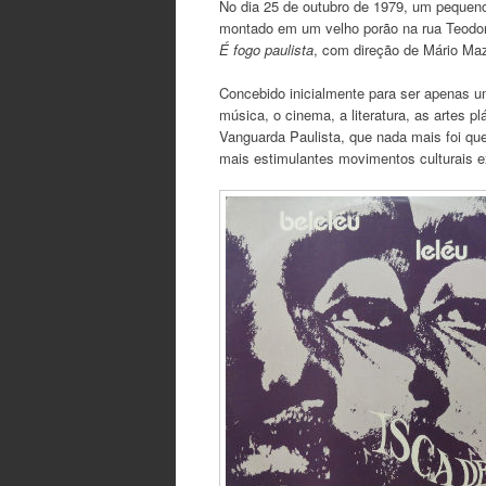
No dia 25 de outubro de 1979, um pequen
montado em um velho porão na rua Teodoro
É fogo paulista
, com direção de Mário Maze
Concebido inicialmente para ser apenas u
música, o cinema, a literatura, as artes p
Vanguarda Paulista, que nada mais foi qu
mais estimulantes movimentos culturais ex