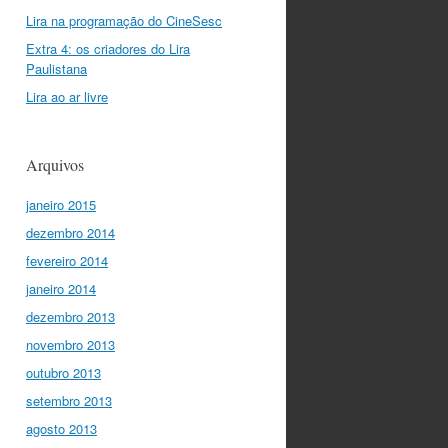
Lira na programação do CineSesc
Extra 4: os criadores do Lira
Paulistana
Lira ao ar livre
Arquivos
janeiro 2015
dezembro 2014
fevereiro 2014
janeiro 2014
dezembro 2013
novembro 2013
outubro 2013
setembro 2013
agosto 2013