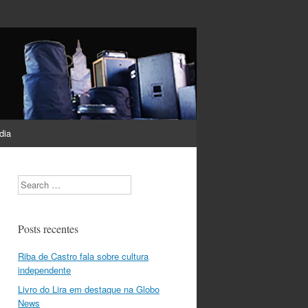
dia
Search
Posts recentes
Riba de Castro fala sobre cultura
independente
Livro do Lira em destaque na Globo
News