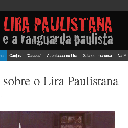
a vanguarda paulista
ana
Canjas
“Causos”
Aconteceu no Lira
Sala de Imprensa
Na Mí
 sobre o Lira Paulistana
13