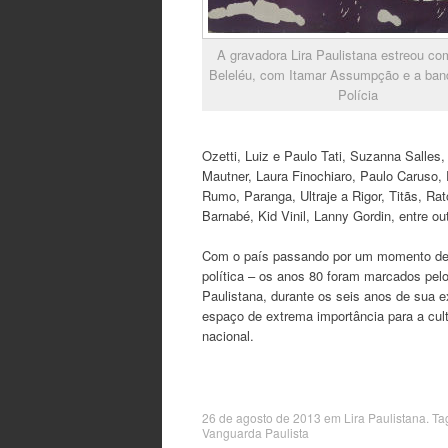
A gravadora Lira Paulistana estreou co
Beleléu, com Itamar Assumpção e a ban
Polícia
Ozetti, Luiz e Paulo Tati, Suzanna Salles
Mautner, Laura Finochiaro, Paulo Caruso,
Rumo, Paranga, Ultraje a Rigor, Titãs, Ra
Barnabé, Kid Vinil, Lanny Gordin, entre ou
Com o país passando por um momento de g
política – os anos 80 foram marcados pelo f
Paulistana, durante os seis anos de sua e
espaço de extrema importância para a cul
nacional.
26 de agosto de 2013
em
Lira Paulistana
. Ta
Vanguarda Paulista