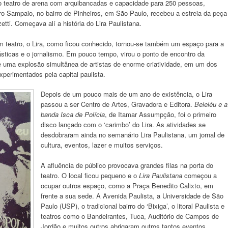
o teatro de arena com arquibancadas e capacidade para 250 pessoas,
 Sampaio, no bairro de Pinheiros, em São Paulo, recebeu a estreia da peça
tti. Começava alí a história do Lira Paulistana.
m teatro, o Lira, como ficou conhecido, tornou-se também um espaço para a
lásticas e o jornalismo. Em pouco tempo, virou o ponto de encontro da
e uma explosão simultânea de artistas de enorme criatividade, em um dos
perimentados pela capital paulista.
Depois de um pouco mais de um ano de existência, o Lira
passou a ser Centro de Artes, Gravadora e Editora.
Beleléu e a
banda Isca de Polícia
, de Itamar Assumpção, foi o primeiro
disco lançado com o ‘carimbo’ do Lira. As atividades se
desdobraram ainda no semanário Lira Paulistana, um jornal de
cultura, eventos, lazer e muitos serviços.
A afluência de público provocava grandes filas na porta do
teatro. O local ficou pequeno e o
Lira Paulistana
começou a
ocupar outros espaço, como a Praça Benedito Calixto, em
frente a sua sede. A Avenida Paulista, a Universidade de São
Paulo (USP), o tradicional bairro do ‘Bixiga’, o litoral Paulista e
teatros como o Bandeirantes, Tuca, Auditório de Campos de
Jordão e muitos outros abrigaram outros tantos eventos