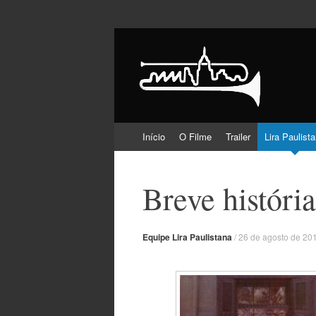
Lira Paulistana e 
Pular
Início
O Filme
Trailer
Lira Paulist
para
o
conteúdo
Breve história
Equipe Lira Paulistana
/
26 de agosto de 20