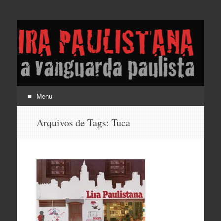
Lira Paulistana e a
vanguarda paulista
Menu
Pular
Arquivos de Tags:
Tuca
para
o
conteúdo