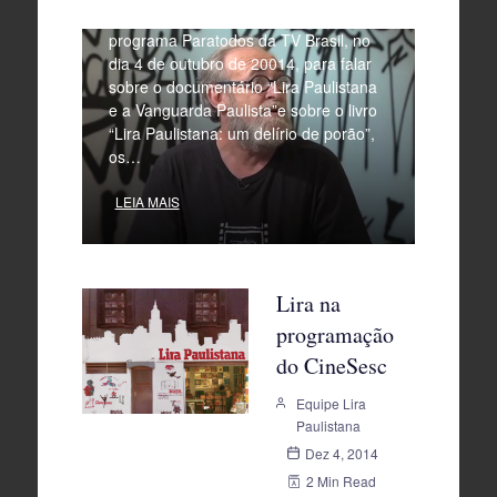
O diretor Riba de Castro esteve no
programa Paratodos da TV Brasil, no
dia 4 de outubro de 20014, para falar
sobre o documentário “Lira Paulistana
e a Vanguarda Paulista”e sobre o livro
“Lira Paulistana: um delírio de porão”,
os…
LEIA MAIS
Lira na
programação
do CineSesc
Equipe Lira
Paulistana
Dez 4, 2014
2 Min Read