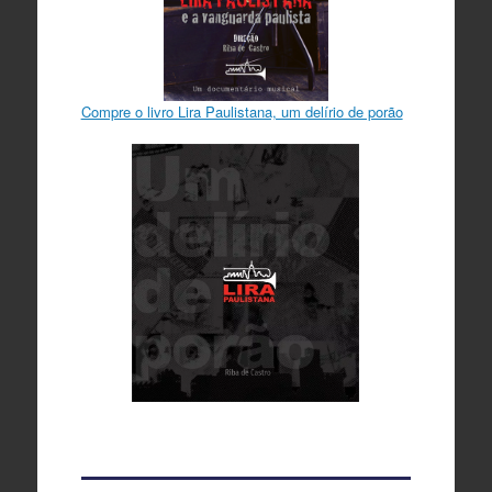
Compre o livro Lira Paulistana, um delírio de porão
Notícias
Riba de Castro fala
sobre cultura
independente
Equipe Lira Paulistana
Jan 26, 2015
1 Min Read