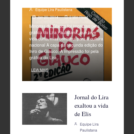
Equipe Lira Paulistana
Jan 20, 2014
2 Min Read
Minorias do Glauco foi impresso pela
gráfica do Lira Paulistana, que teve
vida curta, mas contribui para a cultura
nacional A capa da segunda edição do
livro de Glauco. A impressão foi pela
gráfica do Lira…
LEIA MAIS
Jornal do Lira
exaltou a vida
de Elis
Equipe Lira
Paulistana