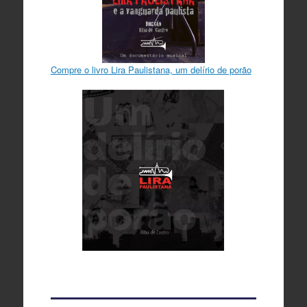
Compre o livro Lira Paulistana, um delírio de porão
Aconteceu no Lira
Lira lançou primeiro
livro do Glauco