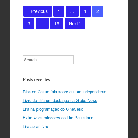
Previous
1
…
1
2
3
…
16
Next
Search
Posts recentes
Riba de Castro fala sobre cultura independente
Livro do Lira em destaque na Globo News
Lira na programação do CineSesc
Extra 4: os criadores do Lira Paulistana
Lira ao ar livre