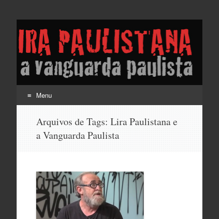
Lira Paulistana e a
vanguarda paulista
Menu
Pular
Arquivos de Tags:
Lira Paulistana e
para
a Vanguarda Paulista
o
conteúdo