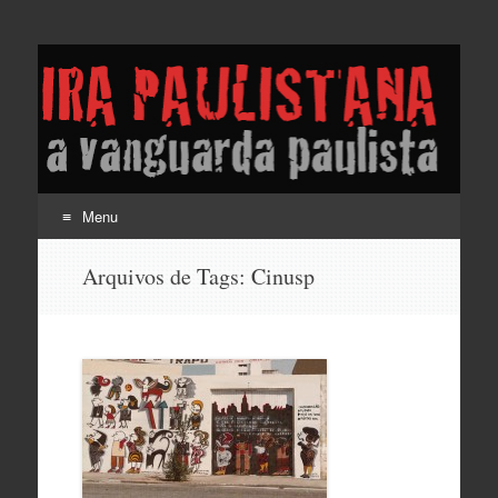
Lira Paulistana e a
vanguarda paulista
Menu
Pular
Arquivos de Tags:
Cinusp
para
o
conteúdo