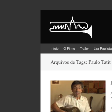
Lira Paulistana e 
Pular
Início
O Filme
Trailer
Lira Paulist
para
o
Arquivos de Tags:
Paulo Tatit
conteúdo