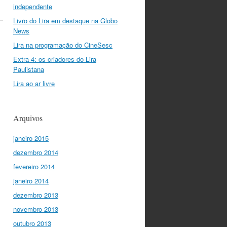
independente
Livro do Lira em destaque na Globo
News
Lira na programação do CineSesc
Extra 4: os criadores do Lira
Paulistana
Lira ao ar livre
Arquivos
janeiro 2015
dezembro 2014
fevereiro 2014
janeiro 2014
dezembro 2013
novembro 2013
outubro 2013