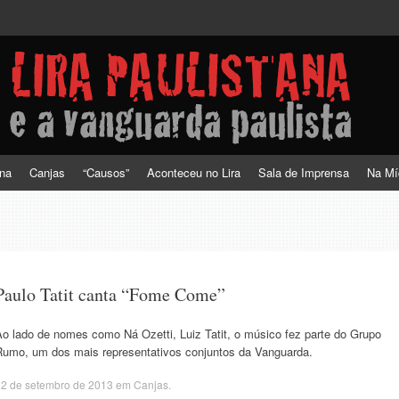
a vanguarda paulista
ana
Canjas
“Causos”
Aconteceu no Lira
Sala de Imprensa
Na Mí
Paulo Tatit canta “Fome Come”
Ao lado de nomes como Ná Ozetti, Luiz Tatit, o músico fez parte do Grupo
Rumo, um dos mais representativos conjuntos da Vanguarda.
12 de setembro de 2013
em
Canjas
.