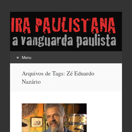
Lira Paulistana e a
vanguarda paulista
Menu
Pular
Arquivos de Tags:
Zé Eduardo
para
Nazário
o
conteúdo