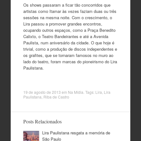
Os shows passaram a ficar tão concorridos que
artistas como Itamar às vezes faziam duas ou três
sessões na mesma noite. Com o crescimento, o
Lira passou a promover grandes encontros,
ocupando outros espaços, como a Praça Benedito
Calixto, o Teatro Bandeirantes e até a Avenida
Paulista, num aniversário da cidade. O que hoje é
trivial, como a produção de discos independentes e
os grafites, que se tornaram famosos no muro ao
lado do teatro, foram marcas do pioneirismo do Lira
Paulistana.
19 de agosto de 2013
em
Na Mídia
. Tags:
Lira
,
Lira
Paulistana
,
Riba de Castro
Posts Relacionados
Lira Paulistana resgata a memória de
São Paulo