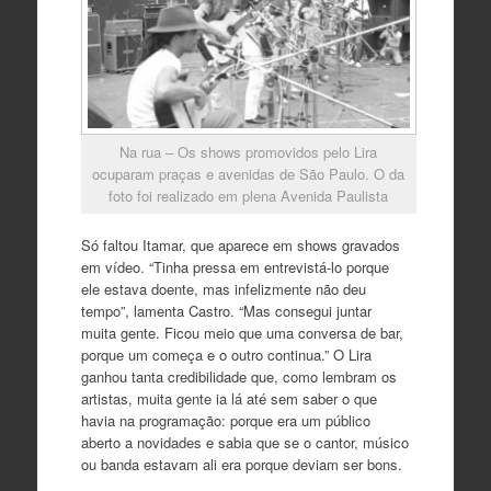
Na rua – Os shows promovidos pelo Lira
ocuparam praças e avenidas de São Paulo. O da
foto foi realizado em plena Avenida Paulista
Só faltou Itamar, que aparece em shows gravados
em vídeo. “Tinha pressa em entrevistá-lo porque
ele estava doente, mas infelizmente não deu
tempo”, lamenta Castro. “Mas consegui juntar
muita gente. Ficou meio que uma conversa de bar,
porque um começa e o outro continua.” O Lira
ganhou tanta credibilidade que, como lembram os
artistas, muita gente ia lá até sem saber o que
havia na programação: porque era um público
aberto a novidades e sabia que se o cantor, músico
ou banda estavam ali era porque deviam ser bons.