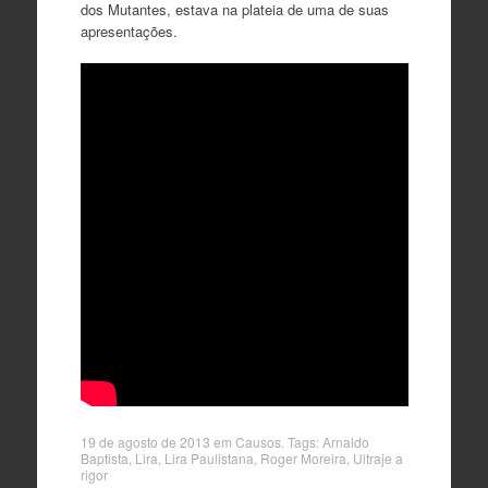
dos Mutantes, estava na plateia de uma de suas
apresentações.
19 de agosto de 2013
em
Causos
. Tags:
Arnaldo
Baptista
,
Lira
,
Lira Paulistana
,
Roger Moreira
,
Ultraje a
rigor