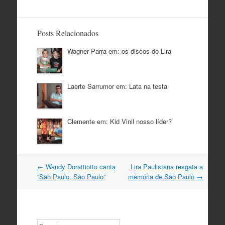
Posts Relacionados
Wagner Parra em: os discos do Lira
Laerte Sarrumor em: Lata na testa
Clemente em: Kid Vinil nosso líder?
Navegação
←
Wandy Dorattiotto canta
Lira Paulistana resgata a
do
“São Paulo, São Paulo”
memória de São Paulo
→
post
Search