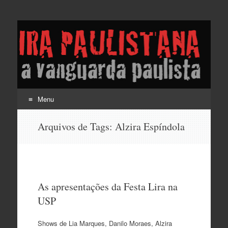
Lira Paulistana e a
vanguarda paulista
Menu
Pular
Arquivos de Tags:
Alzira Espíndola
para
o
conteúdo
As apresentações da Festa Lira na
USP
Shows de Lia Marques, Danilo Moraes, Alzira