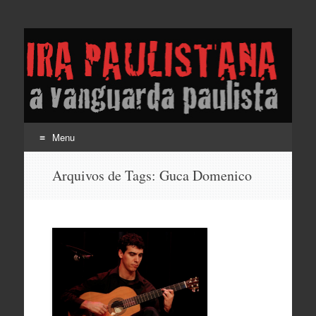
Lira Paulistana e a
vanguarda paulista
Menu
Pular
Arquivos de Tags:
Guca Domenico
para
o
conteúdo