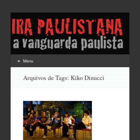
Lira Paulistana e a
vanguarda paulista
Menu
Pular
Arquivos de Tags:
Kiko Dinucci
para
o
conteúdo