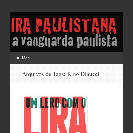
Lira Paulistana e a
vanguarda paulista
Menu
Pular
Arquivos de Tags:
Kino Dinucci
para
o
conteúdo