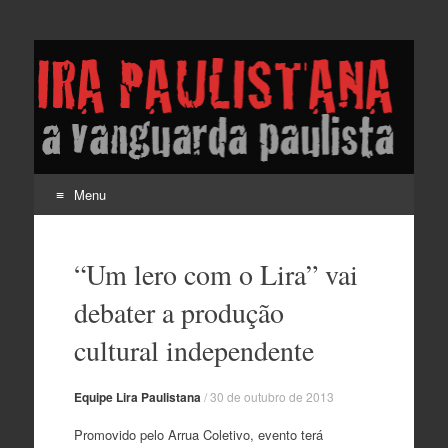
Lira Paulistana e a
vanguarda paulista
Menu
Pular
para
“Um lero com o Lira” vai
o
conteúdo
debater a produção
cultural independente
Equipe Lira Paulistana
/
30 de outubro de 2013
Promovido pelo Arrua Coletivo, evento terá