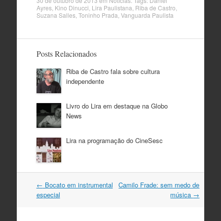
30 de outubro de 2013
em
Notícias
. Tags:
Daniel
Ayres
,
Kino Dinucci
,
Lira Paulistana
,
Riba de Castro
,
Suzana Salles
,
Toninho Prada
,
Vanguarda Paulista
Posts Relacionados
Riba de Castro fala sobre cultura
independente
Livro do Lira em destaque na Globo
News
Lira na programação do CineSesc
Navegação
←
Bocato em instrumental
Camilo Frade: sem medo de
do
especial
música
→
post