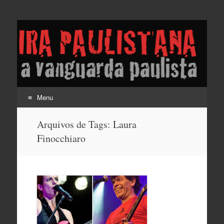
Lira Paulistana e a
vanguarda paulista
Menu
Pular
Arquivos de Tags:
Laura
para
Finocchiaro
o
conteúdo