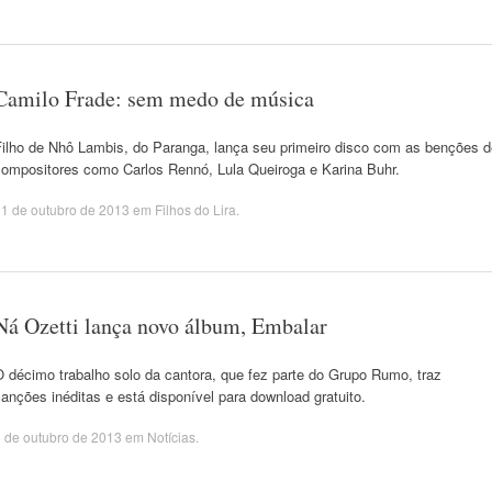
Camilo Frade: sem medo de música
Filho de Nhô Lambis, do Paranga, lança seu primeiro disco com as benções d
compositores como Carlos Rennó, Lula Queiroga e Karina Buhr.
1 de outubro de 2013
em
Filhos do Lira
.
Ná Ozetti lança novo álbum, Embalar
 décimo trabalho solo da cantora, que fez parte do Grupo Rumo, traz
anções inéditas e está disponível para download gratuito.
 de outubro de 2013
em
Notícias
.