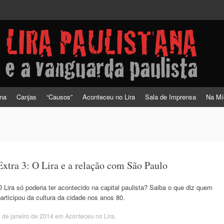
a vanguarda paulista
ana
Canjas
“Causos”
Aconteceu no Lira
Sala de Imprensa
Na Mí
Extra 3: O Lira e a relação com São Paulo
 Lira só poderia ter acontecido na capital paulista? Saiba o que diz quem
articipou da cultura da cidade nos anos 80.
 de janeiro de 2014
em
Aconteceu no Lira
.