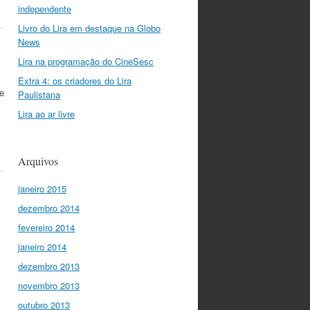
independente
Livro do Lira em destaque na Globo
News
Lira na programação do CineSesc
Extra 4: os criadores do Lira
e
Paulistana
Lira ao ar livre
Arquivos
janeiro 2015
dezembro 2014
fevereiro 2014
janeiro 2014
dezembro 2013
novembro 2013
outubro 2013