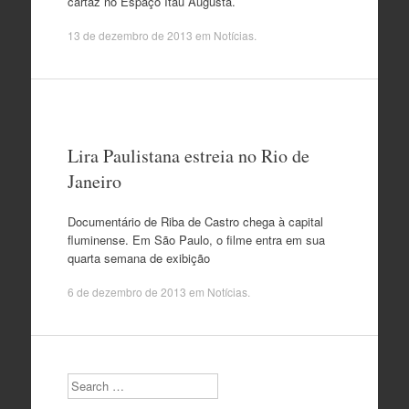
cartaz no Espaço Itaú Augusta.
13 de dezembro de 2013
em
Notícias
.
Lira Paulistana estreia no Rio de
Janeiro
Documentário de Riba de Castro chega à capital
fluminense. Em São Paulo, o filme entra em sua
quarta semana de exibição
6 de dezembro de 2013
em
Notícias
.
Search