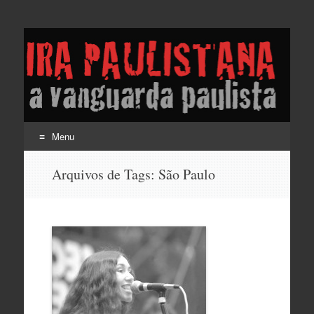
Lira Paulistana e a
vanguarda paulista
Menu
Pular
Arquivos de Tags:
São Paulo
para
o
conteúdo