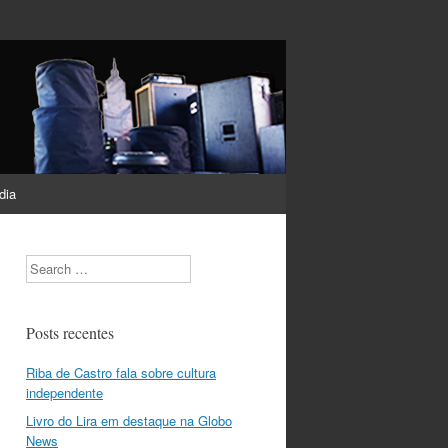
dia
Search
Posts recentes
Riba de Castro fala sobre cultura
independente
Livro do Lira em destaque na Globo
News