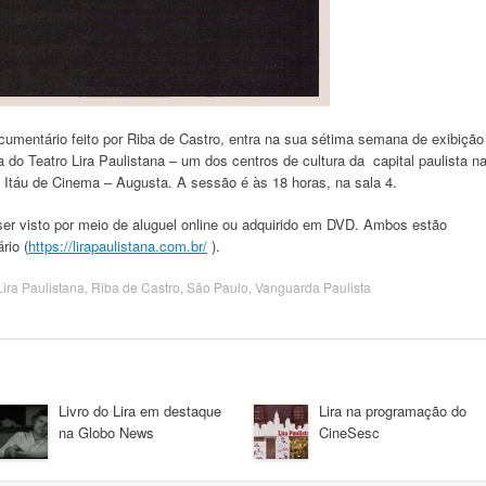
cumentário feito por Riba de Castro, entra na sua sétima semana de exibição
 do Teatro Lira Paulistana – um dos centros de cultura da capital paulista n
Itáu de Cinema – Augusta. A sessão é às 18 horas, na sala 4.
r visto por meio de aluguel online ou adquirido em DVD. Ambos estão
rio (
https://lirapaulistana.com.br/
).
Lira Paulistana
,
Riba de Castro
,
São Paulo
,
Vanguarda Paulista
Livro do Lira em destaque
Lira na programação do
na Globo News
CineSesc