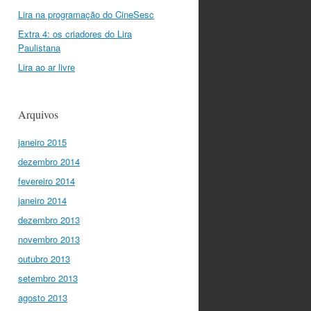
Lira na programação do CineSesc
Extra 4: os criadores do Lira
Paulistana
Lira ao ar livre
Arquivos
janeiro 2015
dezembro 2014
fevereiro 2014
janeiro 2014
dezembro 2013
novembro 2013
outubro 2013
setembro 2013
agosto 2013