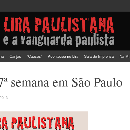
a vanguarda paulista
ana
Canjas
“Causos”
Aconteceu no Lira
Sala de Imprensa
Na Mí
 7ª semana em São Paulo
 2013