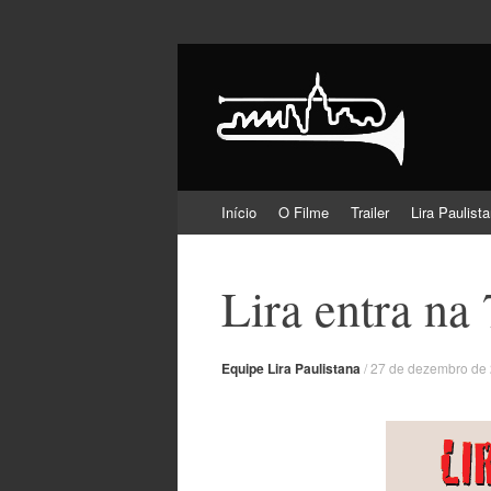
Lira Paulistana e 
Pular
Início
O Filme
Trailer
Lira Paulist
para
o
conteúdo
Lira entra na
Equipe Lira Paulistana
/
27 de dezembro de