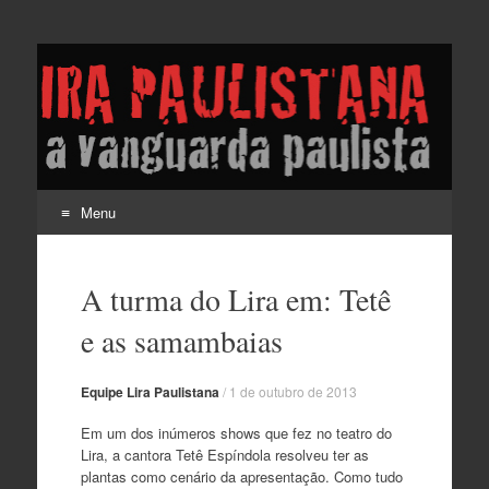
Lira Paulistana e a
vanguarda paulista
Menu
Pular
para
A turma do Lira em: Tetê
o
conteúdo
e as samambaias
Equipe Lira Paulistana
/
1 de outubro de 2013
Em um dos inúmeros shows que fez no teatro do
Lira, a cantora Tetê Espíndola resolveu ter as
plantas como cenário da apresentação. Como tudo