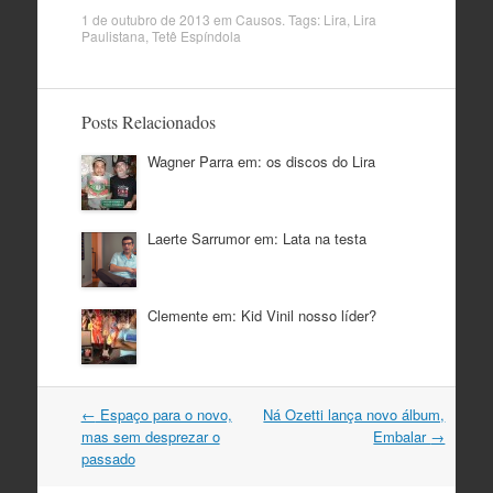
1 de outubro de 2013
em
Causos
. Tags:
Lira
,
Lira
Paulistana
,
Tetê Espíndola
Posts Relacionados
Wagner Parra em: os discos do Lira
Laerte Sarrumor em: Lata na testa
Clemente em: Kid Vinil nosso líder?
Navegação
←
Espaço para o novo,
Ná Ozetti lança novo álbum,
do
mas sem desprezar o
Embalar
→
post
passado