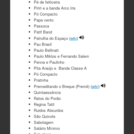
Pé de feiticeira
Piriri e a banda Arco Iris
Pó Compacto
Papa vento
Passoca
Patif Band
Patrulha do Espaço (
wiki
)
Pau Brasil
Paulo Bellinati
Paulo Miklos e Fernando Salem
Penna e Paulinho
Pita Araújo e Banda Classe A
Pó Compacto
Pratinha
Premeditando o Breque (Premê) (
wiki
)
Quintaessência
Ratos do Porão
Regina Tatit
Ruidos Absurdos
São Quixote
Sabotagem
Salário Mínimo