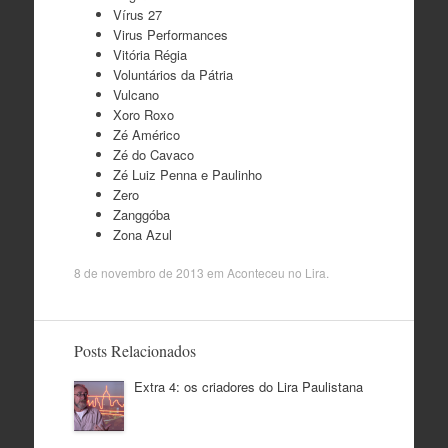
Vírus 27
Virus Performances
Vitória Régia
Voluntários da Pátria
Vulcano
Xoro Roxo
Zé Américo
Zé do Cavaco
Zé Luiz Penna e Paulinho
Zero
Zanggóba
Zona Azul
8 de novembro de 2013
em
Aconteceu no Lira
.
Posts Relacionados
Extra 4: os criadores do Lira Paulistana