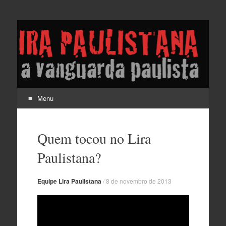
Lira Paulistana e a
vanguarda paulista
Menu
Pular
para
Quem tocou no Lira
o
conteúdo
Paulistana?
Equipe Lira Paulistana
/
8 de novembro de 2013