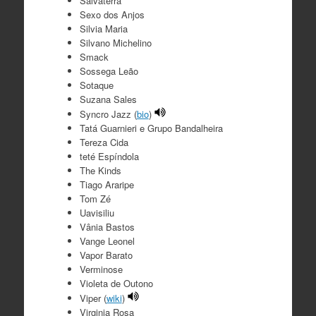
Salvaterra
Sexo dos Anjos
Silvia Maria
Silvano Michelino
Smack
Sossega Leão
Sotaque
Suzana Sales
Syncro Jazz (
bio
)
Tatá Guarnieri e Grupo Bandalheira
Tereza Cida
teté Espíndola
The Kinds
Tiago Araripe
Tom Zé
Uavisiliu
Vânia Bastos
Vange Leonel
Vapor Barato
Verminose
Violeta de Outono
Viper (
wiki
)
Virginia Rosa