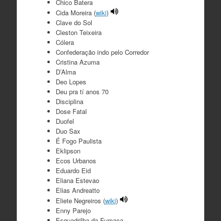
Chico Batera
Cida Moreira (
wiki
)
Clave do Sol
Cleston Teixeira
Cólera
Confederação indo pelo Corredor
Cristina Azuma
D’Alma
Deo Lopes
Deu pra tí anos 70
Disciplina
Dose Fatal
Duofel
Duo Sax
É Fogo Paulista
Eklipson
Ecos Urbanos
Eduardo Eid
Eliana Estevao
Elias Andreatto
Eliete Negreiros (
wiki
)
Enny Parejo
Esquadrilha da Fumaça