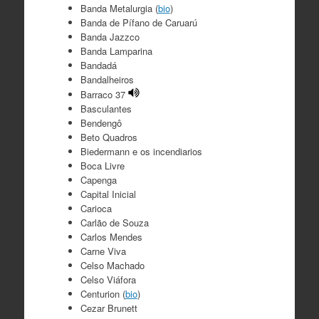
Banda Metalurgia (
bio
)
Banda de Pífano de Caruarú
Banda Jazzco
Banda Lamparina
Bandadá
Bandalheiros
Barraco 37
Basculantes
Bendengô
Beto Quadros
Biedermann e os incendiarios
Boca Livre
Capenga
Capital Inicial
Carioca
Carlão de Souza
Carlos Mendes
Carne Viva
Celso Machado
Celso Viáfora
Centurion (
bio
)
Cezar Brunett