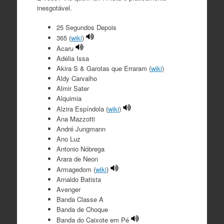
inesgotável.
25 Segundos Depois
365 (
wiki
)
Acaru
Adélia Issa
Akira S & Garotas que Erraram (
wiki
)
Aldy Carvalho
Almir Sater
Alquimia
Alzira Espíndola (
wiki
)
Ana Mazzotti
André Jungmann
Ano Luz
Antonio Nóbrega
Arara de Neon
Armagedom (
wiki
)
Arnaldo Batista
Avenger
Banda Classe A
Banda de Choque
Banda do Caixote em Pé