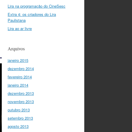
Lira na programação do CineSesc
Extra 4: os criadores do Lira
Paulistana
Lira ao ar livre
Arquivos
janeiro 2015
dezembro 2014
fevereiro 2014
janeiro 2014
dezembro 2013
novembro 2013
outubro 2013
setembro 2013
agosto 2013