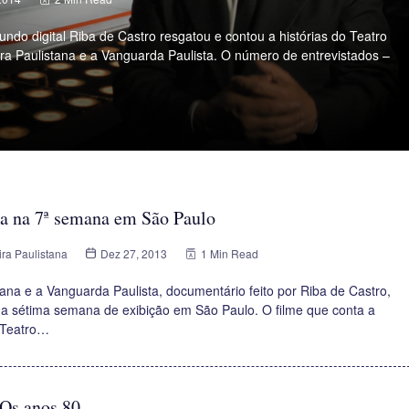
do digital Riba de Castro resgatou e contou a histórias do Teatro
ira Paulistana e a Vanguarda Paulista. O número de entrevistados –
ra na 7ª semana em São Paulo
ira Paulistana
Dez 27, 2013
1 Min Read
tana e a Vanguarda Paulista, documentário feito por Riba de Castro,
ua sétima semana de exibição em São Paulo. O filme que conta a
o Teatro…
 Os anos 80