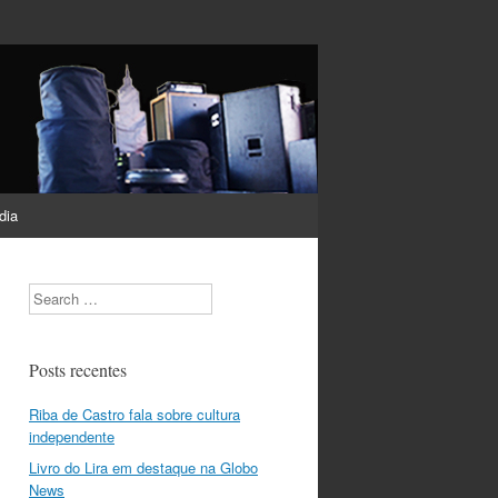
dia
Search
Posts recentes
Riba de Castro fala sobre cultura
independente
Livro do Lira em destaque na Globo
News