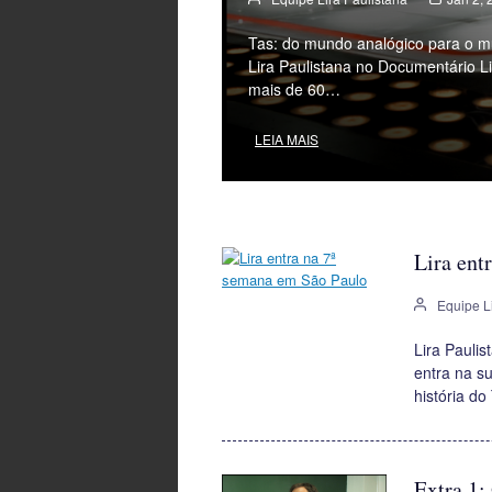
Tas: do mundo analógico para o mun
Lira Paulistana no Documentário L
mais de 60…
LEIA MAIS
Lira ent
Equipe L
Lira Paulis
entra na s
história d
Extra 1: