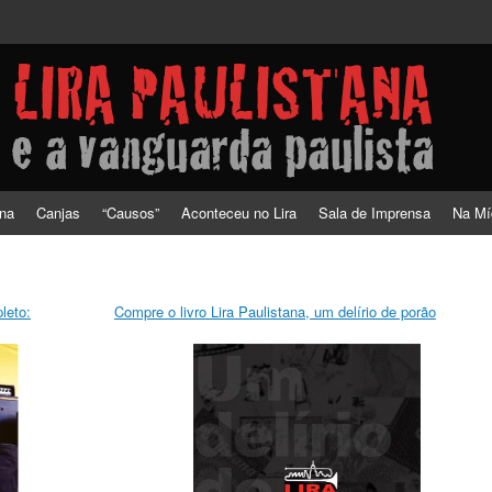
a vanguarda paulista
ana
Canjas
“Causos”
Aconteceu no Lira
Sala de Imprensa
Na Mí
leto:
Compre o livro Lira Paulistana, um delírio de porão