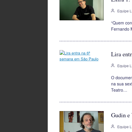
Equipe L
“Quem conse
Fernando M
Lira ent
Equipe L
O document
na sua sex
Teatro…
Gudin e 
Equipe L