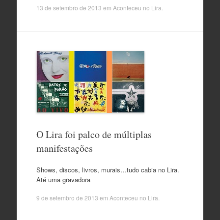
13 de setembro de 2013
em
Aconteceu no Lira
.
O Lira foi palco de múltiplas
manifestações
Shows, discos, livros, murais…tudo cabia no Lira.
Até uma gravadora
9 de setembro de 2013
em
Aconteceu no Lira
.